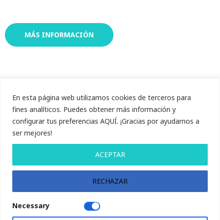
MÁS INFORMACIÓN
En esta página web utilizamos cookies de terceros para
fines analíticos. Puedes obtener más información y
configurar tus preferencias AQUÍ. ¡Gracias por ayudarnos a
Somos tu clínica dental en Móstoles.
ser mejores!
Dirigida por odontólogos 100%
involucrados en cuidar de ti y de los tuyos,
ACEPTAR
ofreciendo la mejor solución.
RECHAZAR
Política de privacidad
Necessary